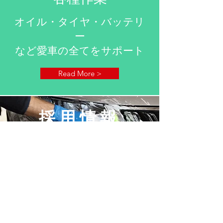
オイル・タイヤ・バッテリ
ー
など愛車の全てをサポート
Read More >
採用情報
正社員
​仕事内容：ガソリンスタンド業務全般、
KeePerコーティング、給油作業、洗車作
業、オイル・タイヤ交換（研修後）
募集人数：若干名
給 与 ：210,000円〜