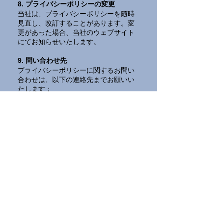
8. プライバシーポリシーの変更
当社は、プライバシーポリシーを随時
見直し、改訂することがあります。変
更があった場合、当社のウェブサイト
にてお知らせいたします。
9. 問い合わせ先
プライバシーポリシーに関するお問い
合わせは、以下の連絡先までお願いい
たします：
有限会社天木石油
住所：愛知県知多郡武豊町向陽3-13
メールアドレス：
info@amakioil.com
電話番号：0569-72-0872
たけとよサービスステーション
愛知県知多郡武豊町向陽3-13
TEL; 0569-72-0872
FAX; 0569-73-6789
ドンキーランド武豊サービスステーション
愛知県知多郡武豊町祠峰2-68